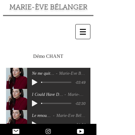
MARIE-ÈVE BÉLANGER
Démo CHANT
Ne me quitte pas
Marie-Ève Bélanger
-03:49
I Could Have Danced All Night
Marie-Ève Bélanger
-02:30
Le renouveau
Marie-Ève Bélanger
-01:04